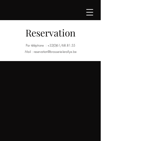
Reservation
Par téléphone : +32(0)61/68.81.55
Mail :
reservation@brasserie-lerallye.be